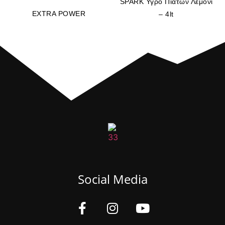
SPARK Υγρό Πιάτων Λεμόνι
EXTRA POWER
– 4lt
Social Media