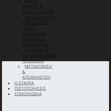
SUPER
MARKET &
ΟΠΩΡΟΠΩΛΕΙΟ
ΜΗΧΑΝΗΜΑΤΑ
ΣΥΣΚΕΥΑΣΙΑΣ
ΕΙΔΗ
ΚΙΓΚΑΛΕΡΙΑΣ
– ΜΑΝΤΡΕΣ
ΟΙΚΟΔΟΜΩΝ
ΑΓΡΟΤΙΚΑ &
ΜΕΛΙΣΣΟΚΟΜΙΚΑ
ΠΡΟΪΟΝΤΑ
ΜΕΤΑΚΟΜΙΣΗ
&
ΑΠΟΘΗΚΕΥΣΗ
Η ΕΤΑΙΡΊΑ
ΠΙΣΤΟΠΟΙΉΣΕΙΣ
ΕΠΙΚΟΙΝΩΝΊΑ