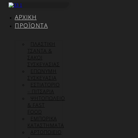
Μετάβαση
στο
ΑΡΧΙΚΉ
περιεχόμενο
ΠΡΟΪΌΝΤΑ
ΠΛΑΣΤΙΚΗ
ΤΣΑΝΤΑ &
ΣΑΚΟΙ
ΣΥΣΚΕΥΑΣΙΑΣ
ΕΠΏΝΥΜΗ
ΣΥΣΚΕΥΑΣΊΑ
ΕΣΤΙΑΤΟΡΙΟ
– ΠΙΤΣΑΡΙΑ
ΨΗΤΟΠΩΛΕΙΟ
& FAST
FOOD
ΕΜΠΟΡΙΚΑ
ΚΑΤΑΣΤΗΜΑΤΑ
ΑΡΤΟΠΟΙΕΙΟ