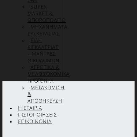
BAR
SUPER
MARKET &
ΟΠΩΡΟΠΩΛΕΙΟ
ΜΗΧΑΝΗΜΑΤΑ
ΣΥΣΚΕΥΑΣΙΑΣ
ΕΙΔΗ
ΚΙΓΚΑΛΕΡΙΑΣ
– ΜΑΝΤΡΕΣ
ΟΙΚΟΔΟΜΩΝ
ΑΓΡΟΤΙΚΑ &
ΜΕΛΙΣΣΟΚΟΜΙΚΑ
ΠΡΟΪΟΝΤΑ
ΜΕΤΑΚΟΜΙΣΗ
&
ΑΠΟΘΗΚΕΥΣΗ
Η ΕΤΑΙΡΊΑ
ΠΙΣΤΟΠΟΙΉΣΕΙΣ
ΕΠΙΚΟΙΝΩΝΊΑ