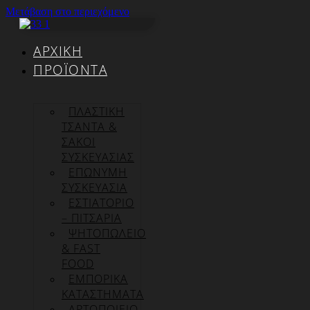
Μετάβαση στο περιεχόμενο
ΑΡΧΙΚΉ
ΠΡΟΪΌΝΤΑ
ΠΛΑΣΤΙΚΗ
ΤΣΑΝΤΑ &
ΣΑΚΟΙ
ΣΥΣΚΕΥΑΣΙΑΣ
ΕΠΏΝΥΜΗ
ΣΥΣΚΕΥΑΣΊΑ
ΕΣΤΙΑΤΟΡΙΟ
– ΠΙΤΣΑΡΙΑ
ΨΗΤΟΠΩΛΕΙΟ
& FAST
FOOD
ΕΜΠΟΡΙΚΑ
ΚΑΤΑΣΤΗΜΑΤΑ
ΑΡΤΟΠΟΙΕΙΟ