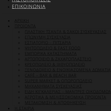
ΕΠΙΚΟΙΝΩΝΊΑ
ΑΡΧΙΚΉ
ΠΡΟΪΌΝΤΑ
ΠΛΑΣΤΙΚΗ ΤΣΑΝΤΑ & ΣΑΚΟΙ ΣΥΣΚΕΥΑΣΙΑΣ
ΕΠΏΝΥΜΗ ΣΥΣΚΕΥΑΣΊΑ
ΕΣΤΙΑΤΟΡΙΟ – ΠΙΤΣΑΡΙΑ
ΨΗΤΟΠΩΛΕΙΟ & FAST FOOD
ΕΜΠΟΡΙΚΑ ΚΑΤΑΣΤΗΜΑΤΑ
ΑΡΤΟΠΟΙΕΙΟ & ΖΑΧΑΡΟΠΛΑΣΤΕΙΟ
ΚΡΕΟΠΩΛΕΙΟ & ΙΧΘΥΟΠΩΛΕΙΟ
ΞΕΝΟΔΟΧΕΙΟ & ΕΝΟΙΚΙΑΖΟΜΕΝΑ ΔΩΜΑΤΙΑ
CAFÉ – BAR & BEACH BAR
SUPER MARKET & ΟΠΩΡΟΠΩΛΕΙΟ
ΜΗΧΑΝΗΜΑΤΑ ΣΥΣΚΕΥΑΣΙΑΣ
ΕΙΔΗ ΚΙΓΚΑΛΕΡΙΑΣ – ΜΑΝΤΡΕΣ ΟΙΚΟΔΟΜΩ
ΑΓΡΟΤΙΚΑ & ΜΕΛΙΣΣΟΚΟΜΙΚΑ ΠΡΟΪΟΝΤΑ
ΜΕΤΑΚΟΜΙΣΗ & ΑΠΟΘΗΚΕΥΣΗ
Η ΕΤΑΙΡΊΑ