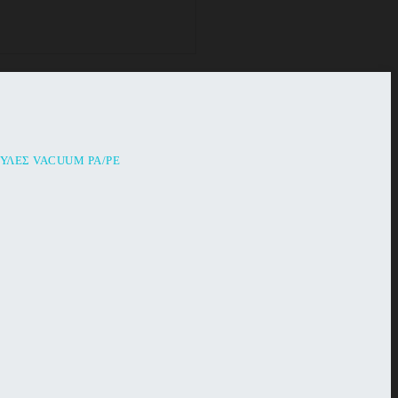
ΟΎΛΕΣ VACUUM PA/PE