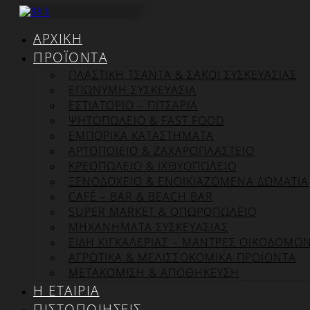
Μετάβαση
στο
ΑΡΧΙΚΉ
περιεχόμενο
ΠΡΟΪΌΝΤΑ
ΠΛΑΣΤΙΚΗ ΤΣΑΝΤΑ & ΣΑΚΟΙ ΣΥΣΚΕΥΑΣΙΑΣ
ΕΠΏΝΥΜΗ ΣΥΣΚΕΥΑΣΊΑ
ΕΣΤΙΑΤΟΡΙΟ – ΠΙΤΣΑΡΙΑ
ΨΗΤΟΠΩΛΕΙΟ & FAST FOOD
ΕΜΠΟΡΙΚΑ ΚΑΤΑΣΤΗΜΑΤΑ
ΑΡΤΟΠΟΙΕΙΟ & ΖΑΧΑΡΟΠΛΑΣΤΕΙΟ
ΚΡΕΟΠΩΛΕΙΟ & ΙΧΘΥΟΠΩΛΕΙΟ
ΞΕΝΟΔΟΧΕΙΟ & ΕΝΟΙΚΙΑΖΟΜΕΝΑ ΔΩΜΑΤΙΑ
CAFÉ – BAR & BEACH BAR
SUPER MARKET & ΟΠΩΡΟΠΩΛΕΙΟ
ΜΗΧΑΝΗΜΑΤΑ ΣΥΣΚΕΥΑΣΙΑΣ
ΕΙΔΗ ΚΙΓΚΑΛΕΡΙΑΣ – ΜΑΝΤΡΕΣ ΟΙΚΟΔΟΜΩ
ΑΓΡΟΤΙΚΑ & ΜΕΛΙΣΣΟΚΟΜΙΚΑ ΠΡΟΪΟΝΤΑ
ΜΕΤΑΚΟΜΙΣΗ & ΑΠΟΘΗΚΕΥΣΗ
Η ΕΤΑΙΡΊΑ
ΠΙΣΤΟΠΟΙΉΣΕΙΣ