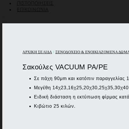
ΠΙΣΤΟΠΟΙΉΣΕΙΣ
ΕΠΙΚΟΙΝΩΝΊΑ
ΑΡΧΙΚΉ ΣΕΛΊΔΑ
/
ΞΕΝΟΔΟΧΕΙΟ & ΕΝΟΙΚΙΑΖΟΜΕΝΑ ΔΩΜ
Σακούλες VACUUM PA/PE
Σε πάχη 90μm και κατόπιν παραγγελίας 
Μεγέθη 14χ23,16χ25,20χ30,25χ35,30χ40
Ειδική διάσταση η εκτύπωση φίρμας κατ
Κιβώτιο 25 κιλών.