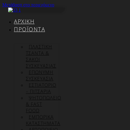
Μετάβαση στο περιεχόμενο
ΑΡΧΙΚΉ
ΠΡΟΪΌΝΤΑ
ΠΛΑΣΤΙΚΗ
ΤΣΑΝΤΑ &
ΣΑΚΟΙ
ΣΥΣΚΕΥΑΣΙΑΣ
ΕΠΏΝΥΜΗ
ΣΥΣΚΕΥΑΣΊΑ
ΕΣΤΙΑΤΟΡΙΟ
– ΠΙΤΣΑΡΙΑ
ΨΗΤΟΠΩΛΕΙΟ
& FAST
FOOD
ΕΜΠΟΡΙΚΑ
ΚΑΤΑΣΤΗΜΑΤΑ
ΑΡΤΟΠΟΙΕΙΟ