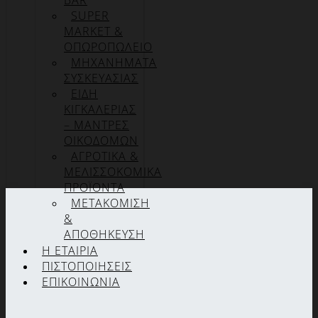
BAR
SUPER
MARKET &
ΟΠΩΡΟΠΩΛΕΙΟ
ΜΗΧΑΝΗΜΑΤΑ
ΣΥΣΚΕΥΑΣΙΑΣ
ΕΙΔΗ
ΚΙΓΚΑΛΕΡΙΑΣ
– ΜΑΝΤΡΕΣ
ΟΙΚΟΔΟΜΩΝ
ΑΓΡΟΤΙΚΑ &
ΜΕΛΙΣΣΟΚΟΜΙΚΑ
ΠΡΟΪΟΝΤΑ
ΜΕΤΑΚΟΜΙΣΗ
&
ΑΠΟΘΗΚΕΥΣΗ
Η ΕΤΑΙΡΊΑ
ΠΙΣΤΟΠΟΙΉΣΕΙΣ
ΕΠΙΚΟΙΝΩΝΊΑ