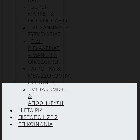
BAR
SUPER
MARKET &
ΟΠΩΡΟΠΩΛΕΙΟ
ΜΗΧΑΝΗΜΑΤΑ
ΣΥΣΚΕΥΑΣΙΑΣ
ΕΙΔΗ
ΚΙΓΚΑΛΕΡΙΑΣ
– ΜΑΝΤΡΕΣ
ΟΙΚΟΔΟΜΩΝ
ΑΓΡΟΤΙΚΑ &
ΜΕΛΙΣΣΟΚΟΜΙΚΑ
ΠΡΟΪΟΝΤΑ
ΜΕΤΑΚΟΜΙΣΗ
&
ΑΠΟΘΗΚΕΥΣΗ
Η ΕΤΑΙΡΊΑ
ΠΙΣΤΟΠΟΙΉΣΕΙΣ
ΕΠΙΚΟΙΝΩΝΊΑ