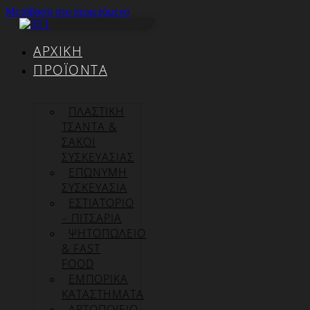
Μετάβαση στο περιεχόμενο
ΑΡΧΙΚΉ
ΠΡΟΪΌΝΤΑ
ΠΛΑΣΤΙΚΗ
ΤΣΑΝΤΑ &
ΣΑΚΟΙ
ΣΥΣΚΕΥΑΣΙΑΣ
ΕΠΏΝΥΜΗ
ΣΥΣΚΕΥΑΣΊΑ
ΕΣΤΙΑΤΟΡΙΟ
– ΠΙΤΣΑΡΙΑ
ΨΗΤΟΠΩΛΕΙΟ
& FAST
FOOD
ΕΜΠΟΡΙΚΑ
ΚΑΤΑΣΤΗΜΑΤΑ
ΑΡΤΟΠΟΙΕΙΟ