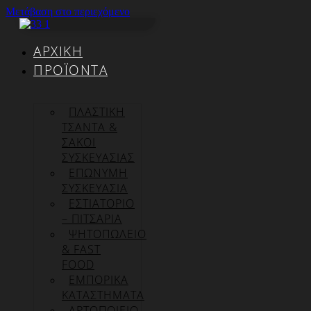
Μετάβαση στο περιεχόμενο
ΑΡΧΙΚΉ
ΠΡΟΪΌΝΤΑ
ΠΛΑΣΤΙΚΗ
ΤΣΑΝΤΑ &
ΣΑΚΟΙ
ΣΥΣΚΕΥΑΣΙΑΣ
ΕΠΏΝΥΜΗ
ΣΥΣΚΕΥΑΣΊΑ
ΕΣΤΙΑΤΟΡΙΟ
– ΠΙΤΣΑΡΙΑ
ΨΗΤΟΠΩΛΕΙΟ
& FAST
FOOD
ΕΜΠΟΡΙΚΑ
ΚΑΤΑΣΤΗΜΑΤΑ
ΑΡΤΟΠΟΙΕΙΟ