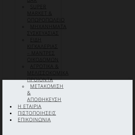
BAR
SUPER
MARKET &
ΟΠΩΡΟΠΩΛΕΙΟ
ΜΗΧΑΝΗΜΑΤΑ
ΣΥΣΚΕΥΑΣΙΑΣ
ΕΙΔΗ
ΚΙΓΚΑΛΕΡΙΑΣ
– ΜΑΝΤΡΕΣ
ΟΙΚΟΔΟΜΩΝ
ΑΓΡΟΤΙΚΑ &
ΜΕΛΙΣΣΟΚΟΜΙΚΑ
ΠΡΟΪΟΝΤΑ
ΜΕΤΑΚΟΜΙΣΗ
&
ΑΠΟΘΗΚΕΥΣΗ
Η ΕΤΑΙΡΊΑ
ΠΙΣΤΟΠΟΙΉΣΕΙΣ
ΕΠΙΚΟΙΝΩΝΊΑ