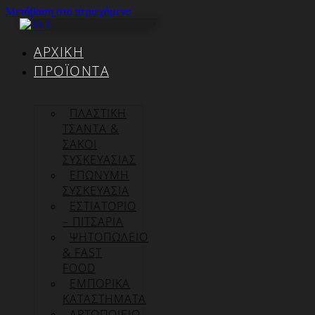
Μετάβαση στο περιεχόμενο
ΑΡΧΙΚΉ
ΠΡΟΪΌΝΤΑ
ΠΛΑΣΤΙΚΗ
ΤΣΑΝΤΑ &
ΣΑΚΟΙ
ΣΥΣΚΕΥΑΣΙΑΣ
ΕΠΏΝΥΜΗ
ΣΥΣΚΕΥΑΣΊΑ
ΕΣΤΙΑΤΟΡΙΟ
– ΠΙΤΣΑΡΙΑ
ΨΗΤΟΠΩΛΕΙΟ
& FAST
FOOD
ΕΜΠΟΡΙΚΑ
ΚΑΤΑΣΤΗΜΑΤΑ
ΑΡΤΟΠΟΙΕΙΟ