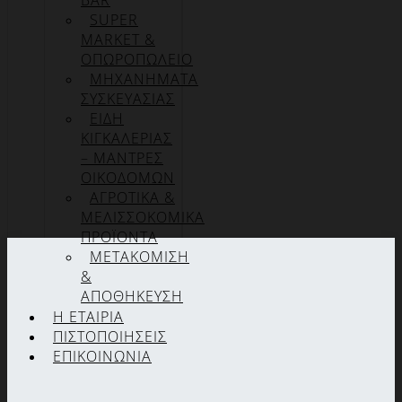
BAR
SUPER
MARKET &
ΟΠΩΡΟΠΩΛΕΙΟ
ΜΗΧΑΝΗΜΑΤΑ
ΣΥΣΚΕΥΑΣΙΑΣ
ΕΙΔΗ
ΚΙΓΚΑΛΕΡΙΑΣ
– ΜΑΝΤΡΕΣ
ΟΙΚΟΔΟΜΩΝ
ΑΓΡΟΤΙΚΑ &
ΜΕΛΙΣΣΟΚΟΜΙΚΑ
ΠΡΟΪΟΝΤΑ
ΜΕΤΑΚΟΜΙΣΗ
&
ΑΠΟΘΗΚΕΥΣΗ
Η ΕΤΑΙΡΊΑ
ΠΙΣΤΟΠΟΙΉΣΕΙΣ
ΕΠΙΚΟΙΝΩΝΊΑ