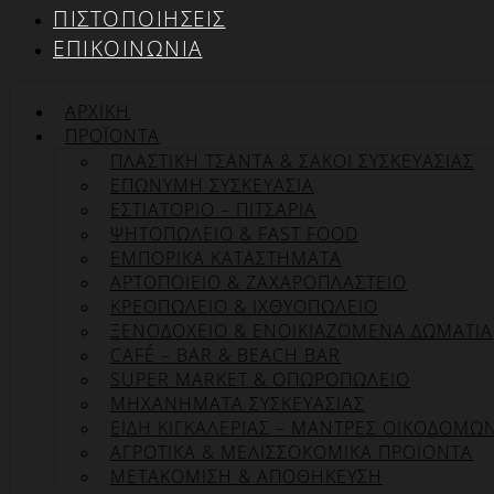
ΠΙΣΤΟΠΟΙΉΣΕΙΣ
ΕΠΙΚΟΙΝΩΝΊΑ
ΑΡΧΙΚΉ
ΠΡΟΪΌΝΤΑ
ΠΛΑΣΤΙΚΗ ΤΣΑΝΤΑ & ΣΑΚΟΙ ΣΥΣΚΕΥΑΣΙΑΣ
ΕΠΏΝΥΜΗ ΣΥΣΚΕΥΑΣΊΑ
ΕΣΤΙΑΤΟΡΙΟ – ΠΙΤΣΑΡΙΑ
ΨΗΤΟΠΩΛΕΙΟ & FAST FOOD
ΕΜΠΟΡΙΚΑ ΚΑΤΑΣΤΗΜΑΤΑ
ΑΡΤΟΠΟΙΕΙΟ & ΖΑΧΑΡΟΠΛΑΣΤΕΙΟ
ΚΡΕΟΠΩΛΕΙΟ & ΙΧΘΥΟΠΩΛΕΙΟ
ΞΕΝΟΔΟΧΕΙΟ & ΕΝΟΙΚΙΑΖΟΜΕΝΑ ΔΩΜΑΤΙΑ
CAFÉ – BAR & BEACH BAR
SUPER MARKET & ΟΠΩΡΟΠΩΛΕΙΟ
ΜΗΧΑΝΗΜΑΤΑ ΣΥΣΚΕΥΑΣΙΑΣ
ΕΙΔΗ ΚΙΓΚΑΛΕΡΙΑΣ – ΜΑΝΤΡΕΣ ΟΙΚΟΔΟΜΩ
ΑΓΡΟΤΙΚΑ & ΜΕΛΙΣΣΟΚΟΜΙΚΑ ΠΡΟΪΟΝΤΑ
ΜΕΤΑΚΟΜΙΣΗ & ΑΠΟΘΗΚΕΥΣΗ