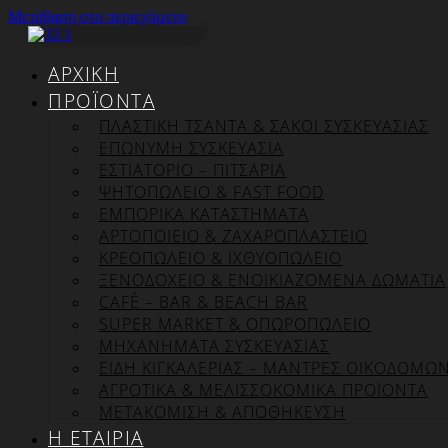
Μετάβαση στο περιεχόμενο
ΑΡΧΙΚΉ
ΠΡΟΪΌΝΤΑ
ΠΛΑΣΤΙΚΗ ΤΣΑΝΤΑ & ΣΑΚΟΙ ΣΥΣΚΕΥΑΣΙΑΣ
ΕΠΏΝΥΜΗ ΣΥΣΚΕΥΑΣΊΑ
ΕΣΤΙΑΤΟΡΙΟ – ΠΙΤΣΑΡΙΑ
ΨΗΤΟΠΩΛΕΙΟ & FAST FOOD
ΕΜΠΟΡΙΚΑ ΚΑΤΑΣΤΗΜΑΤΑ
ΑΡΤΟΠΟΙΕΙΟ & ΖΑΧΑΡΟΠΛΑΣΤΕΙΟ
ΚΡΕΟΠΩΛΕΙΟ & ΙΧΘΥΟΠΩΛΕΙΟ
ΞΕΝΟΔΟΧΕΙΟ & ΕΝΟΙΚΙΑΖΟΜΕΝΑ ΔΩΜΑΤΙΑ
CAFÉ – BAR & BEACH BAR
SUPER MARKET & ΟΠΩΡΟΠΩΛΕΙΟ
ΜΗΧΑΝΗΜΑΤΑ ΣΥΣΚΕΥΑΣΙΑΣ
ΕΙΔΗ ΚΙΓΚΑΛΕΡΙΑΣ – ΜΑΝΤΡΕΣ ΟΙΚΟΔΟΜΩ
ΑΓΡΟΤΙΚΑ & ΜΕΛΙΣΣΟΚΟΜΙΚΑ ΠΡΟΪΟΝΤΑ
ΜΕΤΑΚΟΜΙΣΗ & ΑΠΟΘΗΚΕΥΣΗ
Η ΕΤΑΙΡΊΑ