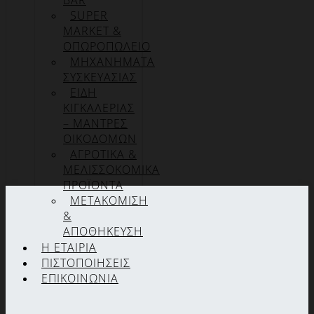
BAR
SUPER
MARKET &
ΟΠΩΡΟΠΩΛΕΙΟ
ΜΗΧΑΝΗΜΑΤΑ
ΣΥΣΚΕΥΑΣΙΑΣ
ΕΙΔΗ
ΚΙΓΚΑΛΕΡΙΑΣ
– ΜΑΝΤΡΕΣ
ΟΙΚΟΔΟΜΩΝ
ΑΓΡΟΤΙΚΑ &
ΜΕΛΙΣΣΟΚΟΜΙΚΑ
ΠΡΟΪΟΝΤΑ
ΜΕΤΑΚΟΜΙΣΗ
&
ΑΠΟΘΗΚΕΥΣΗ
Η ΕΤΑΙΡΊΑ
ΠΙΣΤΟΠΟΙΉΣΕΙΣ
ΕΠΙΚΟΙΝΩΝΊΑ