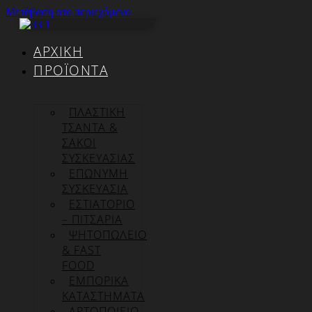
Μετάβαση στο περιεχόμενο
ΑΡΧΙΚΉ
ΠΡΟΪΌΝΤΑ
ΠΛΑΣΤΙΚΗ
ΤΣΑΝΤΑ &
ΣΑΚΟΙ
ΣΥΣΚΕΥΑΣΙΑΣ
ΕΠΏΝΥΜΗ
ΣΥΣΚΕΥΑΣΊΑ
ΕΣΤΙΑΤΟΡΙΟ
– ΠΙΤΣΑΡΙΑ
ΨΗΤΟΠΩΛΕΙΟ
& FAST
FOOD
ΕΜΠΟΡΙΚΑ
ΚΑΤΑΣΤΗΜΑΤΑ
ΑΡΤΟΠΟΙΕΙΟ