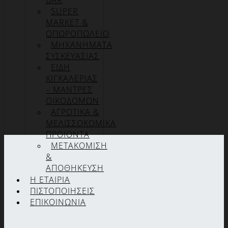
BAR
SUPER
MARKET &
ΟΠΩΡΟΠΩΛΕΙΟ
ΜΗΧΑΝΗΜΑΤΑ
ΣΥΣΚΕΥΑΣΙΑΣ
ΕΙΔΗ
ΚΙΓΚΑΛΕΡΙΑΣ
– ΜΑΝΤΡΕΣ
ΟΙΚΟΔΟΜΩΝ
ΑΓΡΟΤΙΚΑ &
ΜΕΛΙΣΣΟΚΟΜΙΚΑ
ΠΡΟΪΟΝΤΑ
ΜΕΤΑΚΟΜΙΣΗ
&
ΑΠΟΘΗΚΕΥΣΗ
Η ΕΤΑΙΡΊΑ
ΠΙΣΤΟΠΟΙΉΣΕΙΣ
ΕΠΙΚΟΙΝΩΝΊΑ