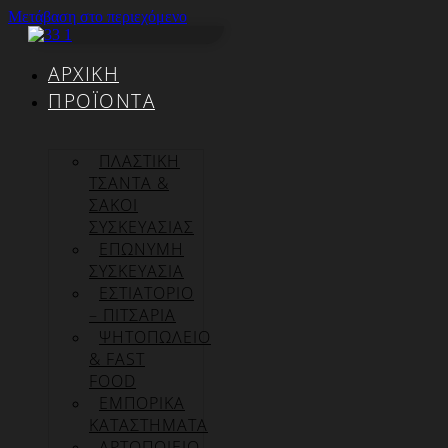
Μετάβαση στο περιεχόμενο
ΑΡΧΙΚΉ
ΠΡΟΪΌΝΤΑ
ΠΛΑΣΤΙΚΗ
ΤΣΑΝΤΑ &
ΣΑΚΟΙ
ΣΥΣΚΕΥΑΣΙΑΣ
ΕΠΏΝΥΜΗ
ΣΥΣΚΕΥΑΣΊΑ
ΕΣΤΙΑΤΟΡΙΟ
– ΠΙΤΣΑΡΙΑ
ΨΗΤΟΠΩΛΕΙΟ
& FAST
FOOD
ΕΜΠΟΡΙΚΑ
ΚΑΤΑΣΤΗΜΑΤΑ
ΑΡΤΟΠΟΙΕΙΟ