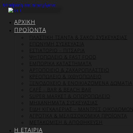
Μετάβαση στο περιεχόμενο
ΑΡΧΙΚΉ
ΠΡΟΪΌΝΤΑ
ΠΛΑΣΤΙΚΗ ΤΣΑΝΤΑ & ΣΑΚΟΙ ΣΥΣΚΕΥΑΣΙΑΣ
ΕΠΏΝΥΜΗ ΣΥΣΚΕΥΑΣΊΑ
ΕΣΤΙΑΤΟΡΙΟ – ΠΙΤΣΑΡΙΑ
ΨΗΤΟΠΩΛΕΙΟ & FAST FOOD
ΕΜΠΟΡΙΚΑ ΚΑΤΑΣΤΗΜΑΤΑ
ΑΡΤΟΠΟΙΕΙΟ & ΖΑΧΑΡΟΠΛΑΣΤΕΙΟ
ΚΡΕΟΠΩΛΕΙΟ & ΙΧΘΥΟΠΩΛΕΙΟ
ΞΕΝΟΔΟΧΕΙΟ & ΕΝΟΙΚΙΑΖΟΜΕΝΑ ΔΩΜΑΤΙΑ
CAFÉ – BAR & BEACH BAR
SUPER MARKET & ΟΠΩΡΟΠΩΛΕΙΟ
ΜΗΧΑΝΗΜΑΤΑ ΣΥΣΚΕΥΑΣΙΑΣ
ΕΙΔΗ ΚΙΓΚΑΛΕΡΙΑΣ – ΜΑΝΤΡΕΣ ΟΙΚΟΔΟΜΩ
ΑΓΡΟΤΙΚΑ & ΜΕΛΙΣΣΟΚΟΜΙΚΑ ΠΡΟΪΟΝΤΑ
ΜΕΤΑΚΟΜΙΣΗ & ΑΠΟΘΗΚΕΥΣΗ
Η ΕΤΑΙΡΊΑ