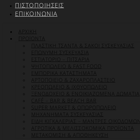
ΠΙΣΤΟΠΟΙΉΣΕΙΣ
ΕΠΙΚΟΙΝΩΝΊΑ
ΑΡΧΙΚΉ
ΠΡΟΪΌΝΤΑ
ΠΛΑΣΤΙΚΗ ΤΣΑΝΤΑ & ΣΑΚΟΙ ΣΥΣΚΕΥΑΣΙΑΣ
ΕΠΏΝΥΜΗ ΣΥΣΚΕΥΑΣΊΑ
ΕΣΤΙΑΤΟΡΙΟ – ΠΙΤΣΑΡΙΑ
ΨΗΤΟΠΩΛΕΙΟ & FAST FOOD
ΕΜΠΟΡΙΚΑ ΚΑΤΑΣΤΗΜΑΤΑ
ΑΡΤΟΠΟΙΕΙΟ & ΖΑΧΑΡΟΠΛΑΣΤΕΙΟ
ΚΡΕΟΠΩΛΕΙΟ & ΙΧΘΥΟΠΩΛΕΙΟ
ΞΕΝΟΔΟΧΕΙΟ & ΕΝΟΙΚΙΑΖΟΜΕΝΑ ΔΩΜΑΤΙΑ
CAFÉ – BAR & BEACH BAR
SUPER MARKET & ΟΠΩΡΟΠΩΛΕΙΟ
ΜΗΧΑΝΗΜΑΤΑ ΣΥΣΚΕΥΑΣΙΑΣ
ΕΙΔΗ ΚΙΓΚΑΛΕΡΙΑΣ – ΜΑΝΤΡΕΣ ΟΙΚΟΔΟΜΩ
ΑΓΡΟΤΙΚΑ & ΜΕΛΙΣΣΟΚΟΜΙΚΑ ΠΡΟΪΟΝΤΑ
ΜΕΤΑΚΟΜΙΣΗ & ΑΠΟΘΗΚΕΥΣΗ