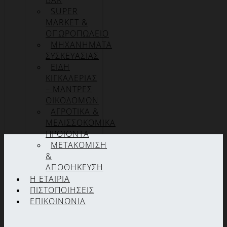
BAR
SUPER
MARKET &
ΟΠΩΡΟΠΩΛΕΙΟ
ΜΗΧΑΝΗΜΑΤΑ
ΣΥΣΚΕΥΑΣΙΑΣ
ΕΙΔΗ
ΚΙΓΚΑΛΕΡΙΑΣ
– ΜΑΝΤΡΕΣ
ΟΙΚΟΔΟΜΩΝ
ΑΓΡΟΤΙΚΑ &
ΜΕΛΙΣΣΟΚΟΜΙΚΑ
ΠΡΟΪΟΝΤΑ
ΜΕΤΑΚΟΜΙΣΗ
&
ΑΠΟΘΗΚΕΥΣΗ
Η ΕΤΑΙΡΊΑ
ΠΙΣΤΟΠΟΙΉΣΕΙΣ
ΕΠΙΚΟΙΝΩΝΊΑ