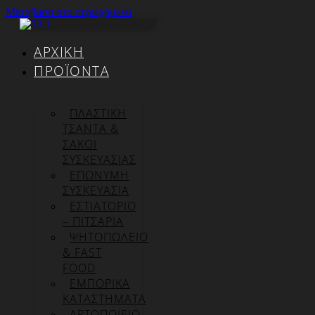
Μετάβαση στο περιεχόμενο
ΑΡΧΙΚΉ
ΠΡΟΪΌΝΤΑ
ΠΛΑΣΤΙΚΗ
ΤΣΑΝΤΑ &
ΣΑΚΟΙ
ΣΥΣΚΕΥΑΣΙΑΣ
ΕΠΏΝΥΜΗ
ΣΥΣΚΕΥΑΣΊΑ
ΕΣΤΙΑΤΟΡΙΟ
– ΠΙΤΣΑΡΙΑ
ΨΗΤΟΠΩΛΕΙΟ
& FAST
FOOD
ΕΜΠΟΡΙΚΑ
ΚΑΤΑΣΤΗΜΑΤΑ
ΑΡΤΟΠΟΙΕΙΟ