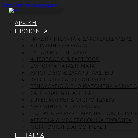
Μετάβαση στο περιεχόμενο
ΑΡΧΙΚΉ
ΠΡΟΪΌΝΤΑ
ΠΛΑΣΤΙΚΗ ΤΣΑΝΤΑ & ΣΑΚΟΙ ΣΥΣΚΕΥΑΣΙΑΣ
ΕΠΏΝΥΜΗ ΣΥΣΚΕΥΑΣΊΑ
ΕΣΤΙΑΤΟΡΙΟ – ΠΙΤΣΑΡΙΑ
ΨΗΤΟΠΩΛΕΙΟ & FAST FOOD
ΕΜΠΟΡΙΚΑ ΚΑΤΑΣΤΗΜΑΤΑ
ΑΡΤΟΠΟΙΕΙΟ & ΖΑΧΑΡΟΠΛΑΣΤΕΙΟ
ΚΡΕΟΠΩΛΕΙΟ & ΙΧΘΥΟΠΩΛΕΙΟ
ΞΕΝΟΔΟΧΕΙΟ & ΕΝΟΙΚΙΑΖΟΜΕΝΑ ΔΩΜΑΤΙΑ
CAFÉ – BAR & BEACH BAR
SUPER MARKET & ΟΠΩΡΟΠΩΛΕΙΟ
ΜΗΧΑΝΗΜΑΤΑ ΣΥΣΚΕΥΑΣΙΑΣ
ΕΙΔΗ ΚΙΓΚΑΛΕΡΙΑΣ – ΜΑΝΤΡΕΣ ΟΙΚΟΔΟΜΩ
ΑΓΡΟΤΙΚΑ & ΜΕΛΙΣΣΟΚΟΜΙΚΑ ΠΡΟΪΟΝΤΑ
ΜΕΤΑΚΟΜΙΣΗ & ΑΠΟΘΗΚΕΥΣΗ
Η ΕΤΑΙΡΊΑ