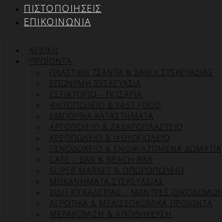
ΠΙΣΤΟΠΟΙΉΣΕΙΣ
ΕΠΙΚΟΙΝΩΝΊΑ
ΑΡΧΙΚΉ
ΠΡΟΪΌΝΤΑ
ΠΛΑΣΤΙΚΗ ΤΣΑΝΤΑ & ΣΑΚΟΙ ΣΥΣΚΕΥΑΣΙΑΣ
ΕΠΏΝΥΜΗ ΣΥΣΚΕΥΑΣΊΑ
ΕΣΤΙΑΤΟΡΙΟ – ΠΙΤΣΑΡΙΑ
ΨΗΤΟΠΩΛΕΙΟ & FAST FOOD
ΕΜΠΟΡΙΚΑ ΚΑΤΑΣΤΗΜΑΤΑ
ΑΡΤΟΠΟΙΕΙΟ & ΖΑΧΑΡΟΠΛΑΣΤΕΙΟ
ΚΡΕΟΠΩΛΕΙΟ & ΙΧΘΥΟΠΩΛΕΙΟ
ΞΕΝΟΔΟΧΕΙΟ & ΕΝΟΙΚΙΑΖΟΜΕΝΑ ΔΩΜΑΤΙΑ
CAFÉ – BAR & BEACH BAR
SUPER MARKET & ΟΠΩΡΟΠΩΛΕΙΟ
ΜΗΧΑΝΗΜΑΤΑ ΣΥΣΚΕΥΑΣΙΑΣ
ΕΙΔΗ ΚΙΓΚΑΛΕΡΙΑΣ – ΜΑΝΤΡΕΣ ΟΙΚΟΔΟΜΩ
ΑΓΡΟΤΙΚΑ & ΜΕΛΙΣΣΟΚΟΜΙΚΑ ΠΡΟΪΟΝΤΑ
ΜΕΤΑΚΟΜΙΣΗ & ΑΠΟΘΗΚΕΥΣΗ