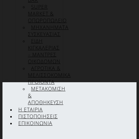
BAR
SUPER
MARKET &
ΟΠΩΡΟΠΩΛΕΙΟ
ΜΗΧΑΝΗΜΑΤΑ
ΣΥΣΚΕΥΑΣΙΑΣ
ΕΙΔΗ
ΚΙΓΚΑΛΕΡΙΑΣ
– ΜΑΝΤΡΕΣ
ΟΙΚΟΔΟΜΩΝ
ΑΓΡΟΤΙΚΑ &
ΜΕΛΙΣΣΟΚΟΜΙΚΑ
ΠΡΟΪΟΝΤΑ
ΜΕΤΑΚΟΜΙΣΗ
&
ΑΠΟΘΗΚΕΥΣΗ
Η ΕΤΑΙΡΊΑ
ΠΙΣΤΟΠΟΙΉΣΕΙΣ
ΕΠΙΚΟΙΝΩΝΊΑ