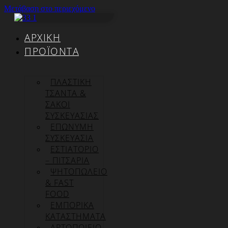
Μετάβαση στο περιεχόμενο
ΑΡΧΙΚΉ
ΠΡΟΪΌΝΤΑ
ΠΛΑΣΤΙΚΗ
ΤΣΑΝΤΑ &
ΣΑΚΟΙ
ΣΥΣΚΕΥΑΣΙΑΣ
ΕΠΏΝΥΜΗ
ΣΥΣΚΕΥΑΣΊΑ
ΕΣΤΙΑΤΟΡΙΟ
– ΠΙΤΣΑΡΙΑ
ΨΗΤΟΠΩΛΕΙΟ
& FAST
FOOD
ΕΜΠΟΡΙΚΑ
ΚΑΤΑΣΤΗΜΑΤΑ
ΑΡΤΟΠΟΙΕΙΟ