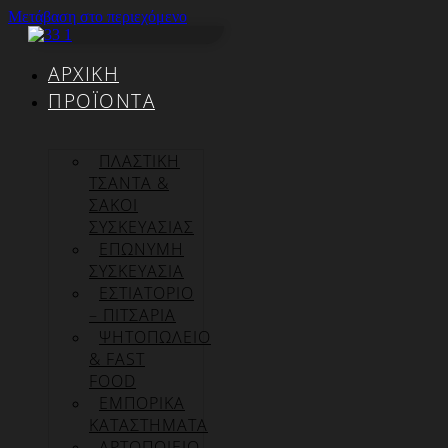
Μετάβαση στο περιεχόμενο
ΑΡΧΙΚΉ
ΠΡΟΪΌΝΤΑ
ΠΛΑΣΤΙΚΗ
ΤΣΑΝΤΑ &
ΣΑΚΟΙ
ΣΥΣΚΕΥΑΣΙΑΣ
ΕΠΏΝΥΜΗ
ΣΥΣΚΕΥΑΣΊΑ
ΕΣΤΙΑΤΟΡΙΟ
– ΠΙΤΣΑΡΙΑ
ΨΗΤΟΠΩΛΕΙΟ
& FAST
FOOD
ΕΜΠΟΡΙΚΑ
ΚΑΤΑΣΤΗΜΑΤΑ
ΑΡΤΟΠΟΙΕΙΟ