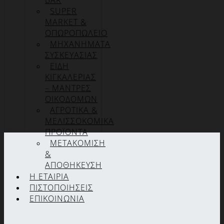
BAR
SUPER
MARKET &
ΟΠΩΡΟΠΩΛΕΙΟ
ΜΗΧΑΝΗΜΑΤΑ
ΣΥΣΚΕΥΑΣΙΑΣ
ΕΙΔΗ
ΚΙΓΚΑΛΕΡΙΑΣ
– ΜΑΝΤΡΕΣ
ΟΙΚΟΔΟΜΩΝ
ΑΓΡΟΤΙΚΑ &
ΜΕΛΙΣΣΟΚΟΜΙΚΑ
ΠΡΟΪΟΝΤΑ
ΜΕΤΑΚΟΜΙΣΗ
&
ΑΠΟΘΗΚΕΥΣΗ
Η ΕΤΑΙΡΊΑ
ΠΙΣΤΟΠΟΙΉΣΕΙΣ
ΕΠΙΚΟΙΝΩΝΊΑ