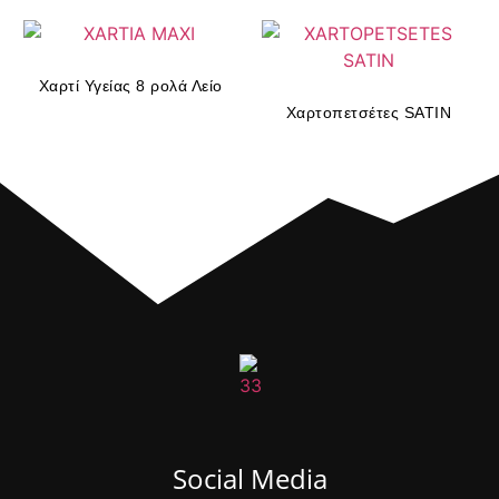
Χαρτί Υγείας 8 ρολά Λείο
Χαρτοπετσέτες SATIN
Social Media