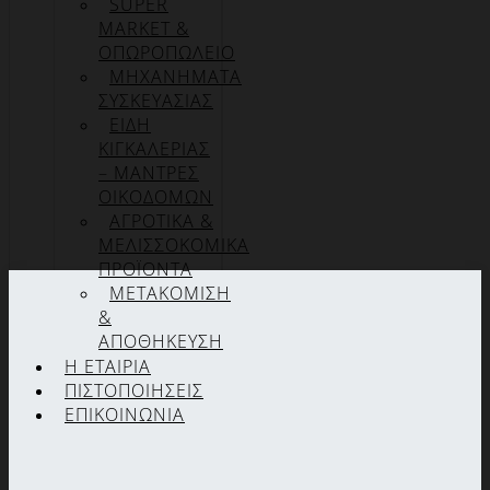
SUPER
MARKET &
ΟΠΩΡΟΠΩΛΕΙΟ
ΜΗΧΑΝΗΜΑΤΑ
ΣΥΣΚΕΥΑΣΙΑΣ
ΕΙΔΗ
ΚΙΓΚΑΛΕΡΙΑΣ
– ΜΑΝΤΡΕΣ
ΟΙΚΟΔΟΜΩΝ
ΑΓΡΟΤΙΚΑ &
ΜΕΛΙΣΣΟΚΟΜΙΚΑ
ΠΡΟΪΟΝΤΑ
ΜΕΤΑΚΟΜΙΣΗ
&
ΑΠΟΘΗΚΕΥΣΗ
Η ΕΤΑΙΡΊΑ
ΠΙΣΤΟΠΟΙΉΣΕΙΣ
ΕΠΙΚΟΙΝΩΝΊΑ