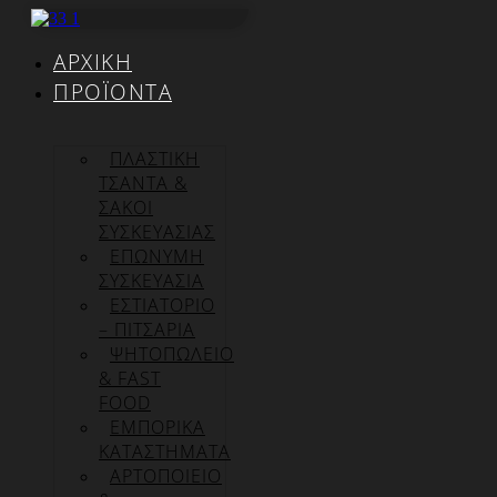
Μετάβαση
στο
ΑΡΧΙΚΉ
περιεχόμενο
ΠΡΟΪΌΝΤΑ
ΠΛΑΣΤΙΚΗ
ΤΣΑΝΤΑ &
ΣΑΚΟΙ
ΣΥΣΚΕΥΑΣΙΑΣ
ΕΠΏΝΥΜΗ
ΣΥΣΚΕΥΑΣΊΑ
ΕΣΤΙΑΤΟΡΙΟ
– ΠΙΤΣΑΡΙΑ
ΨΗΤΟΠΩΛΕΙΟ
& FAST
FOOD
ΕΜΠΟΡΙΚΑ
ΚΑΤΑΣΤΗΜΑΤΑ
ΑΡΤΟΠΟΙΕΙΟ