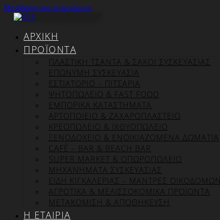
Μετάβαση στο περιεχόμενο
ΑΡΧΙΚΉ
ΠΡΟΪΌΝΤΑ
ΠΛΑΣΤΙΚΗ ΤΣΑΝΤΑ & ΣΑΚΟΙ ΣΥΣΚΕΥΑΣΙΑΣ
ΕΠΏΝΥΜΗ ΣΥΣΚΕΥΑΣΊΑ
ΕΣΤΙΑΤΟΡΙΟ – ΠΙΤΣΑΡΙΑ
ΨΗΤΟΠΩΛΕΙΟ & FAST FOOD
ΕΜΠΟΡΙΚΑ ΚΑΤΑΣΤΗΜΑΤΑ
ΑΡΤΟΠΟΙΕΙΟ & ΖΑΧΑΡΟΠΛΑΣΤΕΙΟ
ΚΡΕΟΠΩΛΕΙΟ & ΙΧΘΥΟΠΩΛΕΙΟ
ΞΕΝΟΔΟΧΕΙΟ & ΕΝΟΙΚΙΑΖΟΜΕΝΑ ΔΩΜΑΤΙΑ
CAFÉ – BAR & BEACH BAR
SUPER MARKET & ΟΠΩΡΟΠΩΛΕΙΟ
ΜΗΧΑΝΗΜΑΤΑ ΣΥΣΚΕΥΑΣΙΑΣ
ΕΙΔΗ ΚΙΓΚΑΛΕΡΙΑΣ – ΜΑΝΤΡΕΣ ΟΙΚΟΔΟΜΩ
ΑΓΡΟΤΙΚΑ & ΜΕΛΙΣΣΟΚΟΜΙΚΑ ΠΡΟΪΟΝΤΑ
ΜΕΤΑΚΟΜΙΣΗ & ΑΠΟΘΗΚΕΥΣΗ
Η ΕΤΑΙΡΊΑ