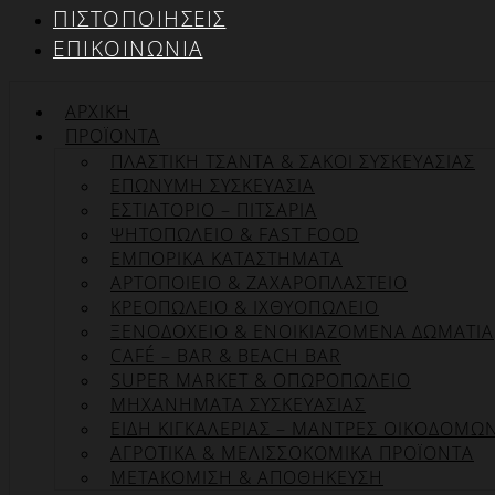
ΠΙΣΤΟΠΟΙΉΣΕΙΣ
ΕΠΙΚΟΙΝΩΝΊΑ
ΑΡΧΙΚΉ
ΠΡΟΪΌΝΤΑ
ΠΛΑΣΤΙΚΗ ΤΣΑΝΤΑ & ΣΑΚΟΙ ΣΥΣΚΕΥΑΣΙΑΣ
ΕΠΏΝΥΜΗ ΣΥΣΚΕΥΑΣΊΑ
ΕΣΤΙΑΤΟΡΙΟ – ΠΙΤΣΑΡΙΑ
ΨΗΤΟΠΩΛΕΙΟ & FAST FOOD
ΕΜΠΟΡΙΚΑ ΚΑΤΑΣΤΗΜΑΤΑ
ΑΡΤΟΠΟΙΕΙΟ & ΖΑΧΑΡΟΠΛΑΣΤΕΙΟ
ΚΡΕΟΠΩΛΕΙΟ & ΙΧΘΥΟΠΩΛΕΙΟ
ΞΕΝΟΔΟΧΕΙΟ & ΕΝΟΙΚΙΑΖΟΜΕΝΑ ΔΩΜΑΤΙΑ
CAFÉ – BAR & BEACH BAR
SUPER MARKET & ΟΠΩΡΟΠΩΛΕΙΟ
ΜΗΧΑΝΗΜΑΤΑ ΣΥΣΚΕΥΑΣΙΑΣ
ΕΙΔΗ ΚΙΓΚΑΛΕΡΙΑΣ – ΜΑΝΤΡΕΣ ΟΙΚΟΔΟΜΩ
ΑΓΡΟΤΙΚΑ & ΜΕΛΙΣΣΟΚΟΜΙΚΑ ΠΡΟΪΟΝΤΑ
ΜΕΤΑΚΟΜΙΣΗ & ΑΠΟΘΗΚΕΥΣΗ