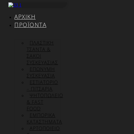
Μετάβαση
στο
ΑΡΧΙΚΉ
περιεχόμενο
ΠΡΟΪΌΝΤΑ
ΠΛΑΣΤΙΚΗ
ΤΣΑΝΤΑ &
ΣΑΚΟΙ
ΣΥΣΚΕΥΑΣΙΑΣ
ΕΠΏΝΥΜΗ
ΣΥΣΚΕΥΑΣΊΑ
ΕΣΤΙΑΤΟΡΙΟ
– ΠΙΤΣΑΡΙΑ
ΨΗΤΟΠΩΛΕΙΟ
& FAST
FOOD
ΕΜΠΟΡΙΚΑ
ΚΑΤΑΣΤΗΜΑΤΑ
ΑΡΤΟΠΟΙΕΙΟ