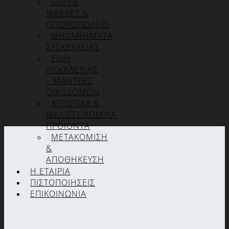
SUPER
MARKET &
ΟΠΩΡΟΠΩΛΕΙΟ
ΜΗΧΑΝΗΜΑΤΑ
ΣΥΣΚΕΥΑΣΙΑΣ
ΕΙΔΗ
ΚΙΓΚΑΛΕΡΙΑΣ
– ΜΑΝΤΡΕΣ
ΟΙΚΟΔΟΜΩΝ
ΑΓΡΟΤΙΚΑ &
ΜΕΛΙΣΣΟΚΟΜΙΚΑ
ΠΡΟΪΟΝΤΑ
ΜΕΤΑΚΟΜΙΣΗ
&
ΑΠΟΘΗΚΕΥΣΗ
Η ΕΤΑΙΡΊΑ
ΠΙΣΤΟΠΟΙΉΣΕΙΣ
ΕΠΙΚΟΙΝΩΝΊΑ