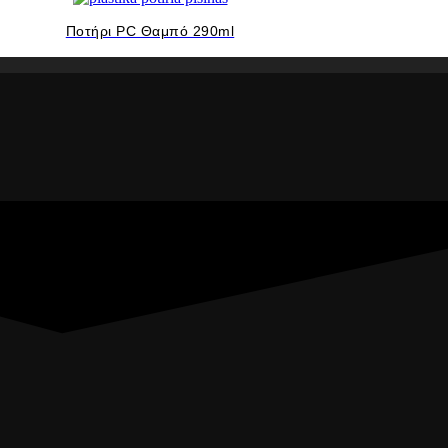
Ποτήρι PC Θαμπό 290ml