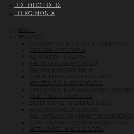
ΠΙΣΤΟΠΟΙΉΣΕΙΣ
ΕΠΙΚΟΙΝΩΝΊΑ
ΑΡΧΙΚΉ
ΠΡΟΪΌΝΤΑ
ΠΛΑΣΤΙΚΗ ΤΣΑΝΤΑ & ΣΑΚΟΙ ΣΥΣΚΕΥΑΣΙΑΣ
ΕΠΏΝΥΜΗ ΣΥΣΚΕΥΑΣΊΑ
ΕΣΤΙΑΤΟΡΙΟ – ΠΙΤΣΑΡΙΑ
ΨΗΤΟΠΩΛΕΙΟ & FAST FOOD
ΕΜΠΟΡΙΚΑ ΚΑΤΑΣΤΗΜΑΤΑ
ΑΡΤΟΠΟΙΕΙΟ & ΖΑΧΑΡΟΠΛΑΣΤΕΙΟ
ΚΡΕΟΠΩΛΕΙΟ & ΙΧΘΥΟΠΩΛΕΙΟ
ΞΕΝΟΔΟΧΕΙΟ & ΕΝΟΙΚΙΑΖΟΜΕΝΑ ΔΩΜΑΤΙΑ
CAFÉ – BAR & BEACH BAR
SUPER MARKET & ΟΠΩΡΟΠΩΛΕΙΟ
ΜΗΧΑΝΗΜΑΤΑ ΣΥΣΚΕΥΑΣΙΑΣ
ΕΙΔΗ ΚΙΓΚΑΛΕΡΙΑΣ – ΜΑΝΤΡΕΣ ΟΙΚΟΔΟΜΩ
ΑΓΡΟΤΙΚΑ & ΜΕΛΙΣΣΟΚΟΜΙΚΑ ΠΡΟΪΟΝΤΑ
ΜΕΤΑΚΟΜΙΣΗ & ΑΠΟΘΗΚΕΥΣΗ