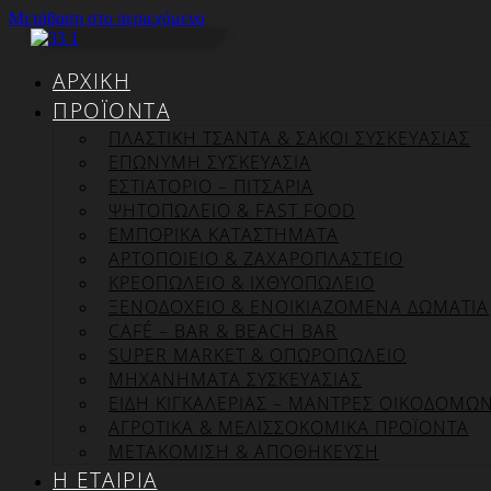
Μετάβαση στο περιεχόμενο
ΑΡΧΙΚΉ
ΠΡΟΪΌΝΤΑ
ΠΛΑΣΤΙΚΗ ΤΣΑΝΤΑ & ΣΑΚΟΙ ΣΥΣΚΕΥΑΣΙΑΣ
ΕΠΏΝΥΜΗ ΣΥΣΚΕΥΑΣΊΑ
ΕΣΤΙΑΤΟΡΙΟ – ΠΙΤΣΑΡΙΑ
ΨΗΤΟΠΩΛΕΙΟ & FAST FOOD
ΕΜΠΟΡΙΚΑ ΚΑΤΑΣΤΗΜΑΤΑ
ΑΡΤΟΠΟΙΕΙΟ & ΖΑΧΑΡΟΠΛΑΣΤΕΙΟ
ΚΡΕΟΠΩΛΕΙΟ & ΙΧΘΥΟΠΩΛΕΙΟ
ΞΕΝΟΔΟΧΕΙΟ & ΕΝΟΙΚΙΑΖΟΜΕΝΑ ΔΩΜΑΤΙΑ
CAFÉ – BAR & BEACH BAR
SUPER MARKET & ΟΠΩΡΟΠΩΛΕΙΟ
ΜΗΧΑΝΗΜΑΤΑ ΣΥΣΚΕΥΑΣΙΑΣ
ΕΙΔΗ ΚΙΓΚΑΛΕΡΙΑΣ – ΜΑΝΤΡΕΣ ΟΙΚΟΔΟΜΩ
ΑΓΡΟΤΙΚΑ & ΜΕΛΙΣΣΟΚΟΜΙΚΑ ΠΡΟΪΟΝΤΑ
ΜΕΤΑΚΟΜΙΣΗ & ΑΠΟΘΗΚΕΥΣΗ
Η ΕΤΑΙΡΊΑ