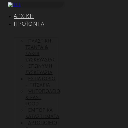
Μετάβαση
στο
ΑΡΧΙΚΉ
περιεχόμενο
ΠΡΟΪΌΝΤΑ
ΠΛΑΣΤΙΚΗ
ΤΣΑΝΤΑ &
ΣΑΚΟΙ
ΣΥΣΚΕΥΑΣΙΑΣ
ΕΠΏΝΥΜΗ
ΣΥΣΚΕΥΑΣΊΑ
ΕΣΤΙΑΤΟΡΙΟ
– ΠΙΤΣΑΡΙΑ
ΨΗΤΟΠΩΛΕΙΟ
& FAST
FOOD
ΕΜΠΟΡΙΚΑ
ΚΑΤΑΣΤΗΜΑΤΑ
ΑΡΤΟΠΟΙΕΙΟ