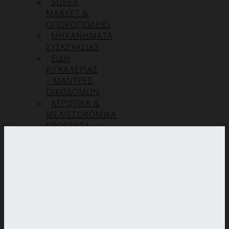
SUPER
MARKET &
ΟΠΩΡΟΠΩΛΕΙΟ
ΜΗΧΑΝΗΜΑΤΑ
ΣΥΣΚΕΥΑΣΙΑΣ
ΕΙΔΗ
ΚΙΓΚΑΛΕΡΙΑΣ
– ΜΑΝΤΡΕΣ
ΟΙΚΟΔΟΜΩΝ
ΑΓΡΟΤΙΚΑ &
ΜΕΛΙΣΣΟΚΟΜΙΚΑ
ΠΡΟΪΟΝΤΑ
ΜΕΤΑΚΟΜΙΣΗ
&
ΑΠΟΘΗΚΕΥΣΗ
Η ΕΤΑΙΡΊΑ
ΠΙΣΤΟΠΟΙΉΣΕΙΣ
ΕΠΙΚΟΙΝΩΝΊΑ