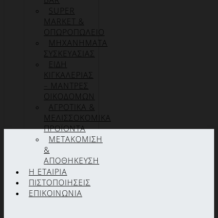
BAR
SUPER
MARKET &
ΟΠΩΡΟΠΩΛΕΙΟ
ΜΗΧΑΝΗΜΑΤΑ
ΣΥΣΚΕΥΑΣΙΑΣ
ΕΙΔΗ
ΚΙΓΚΑΛΕΡΙΑΣ
– ΜΑΝΤΡΕΣ
ΟΙΚΟΔΟΜΩΝ
ΑΓΡΟΤΙΚΑ &
ΜΕΛΙΣΣΟΚΟΜΙΚΑ
ΠΡΟΪΟΝΤΑ
ΜΕΤΑΚΟΜΙΣΗ
&
ΑΠΟΘΗΚΕΥΣΗ
Η ΕΤΑΙΡΊΑ
ΠΙΣΤΟΠΟΙΉΣΕΙΣ
ΕΠΙΚΟΙΝΩΝΊΑ