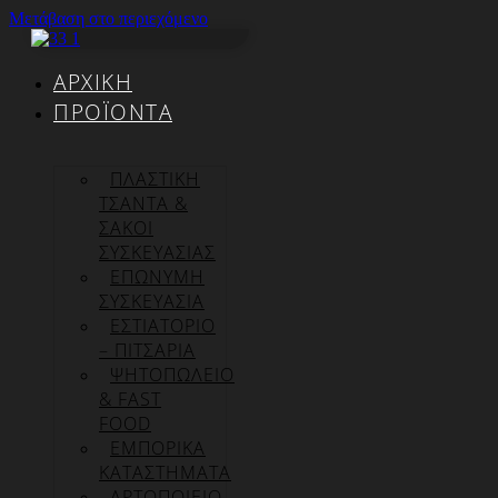
Μετάβαση στο περιεχόμενο
ΑΡΧΙΚΉ
ΠΡΟΪΌΝΤΑ
ΠΛΑΣΤΙΚΗ
ΤΣΑΝΤΑ &
ΣΑΚΟΙ
ΣΥΣΚΕΥΑΣΙΑΣ
ΕΠΏΝΥΜΗ
ΣΥΣΚΕΥΑΣΊΑ
ΕΣΤΙΑΤΟΡΙΟ
– ΠΙΤΣΑΡΙΑ
ΨΗΤΟΠΩΛΕΙΟ
& FAST
FOOD
ΕΜΠΟΡΙΚΑ
ΚΑΤΑΣΤΗΜΑΤΑ
ΑΡΤΟΠΟΙΕΙΟ