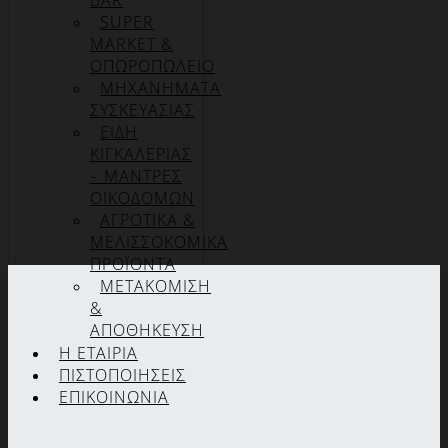
BAR
SUPER
MARKET &
ΟΠΩΡΟΠΩΛΕΙΟ
ΜΗΧΑΝΗΜΑΤΑ
ΣΥΣΚΕΥΑΣΙΑΣ
ΕΙΔΗ
ΚΙΓΚΑΛΕΡΙΑΣ
– ΜΑΝΤΡΕΣ
ΟΙΚΟΔΟΜΩΝ
ΑΓΡΟΤΙΚΑ &
ΜΕΛΙΣΣΟΚΟΜΙΚΑ
ΠΡΟΪΟΝΤΑ
ΜΕΤΑΚΟΜΙΣΗ
&
ΑΠΟΘΗΚΕΥΣΗ
Η ΕΤΑΙΡΊΑ
ΠΙΣΤΟΠΟΙΉΣΕΙΣ
ΕΠΙΚΟΙΝΩΝΊΑ