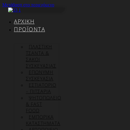
Μετάβαση στο περιεχόμενο
ΑΡΧΙΚΉ
ΠΡΟΪΌΝΤΑ
ΠΛΑΣΤΙΚΗ
ΤΣΑΝΤΑ &
ΣΑΚΟΙ
ΣΥΣΚΕΥΑΣΙΑΣ
ΕΠΏΝΥΜΗ
ΣΥΣΚΕΥΑΣΊΑ
ΕΣΤΙΑΤΟΡΙΟ
– ΠΙΤΣΑΡΙΑ
ΨΗΤΟΠΩΛΕΙΟ
& FAST
FOOD
ΕΜΠΟΡΙΚΑ
ΚΑΤΑΣΤΗΜΑΤΑ
ΑΡΤΟΠΟΙΕΙΟ