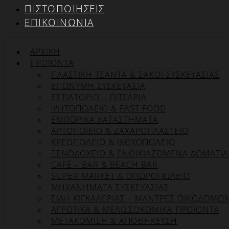
ΠΙΣΤΟΠΟΙΉΣΕΙΣ
ΕΠΙΚΟΙΝΩΝΊΑ
ΑΡΧΙΚΉ
ΠΡΟΪΌΝΤΑ
ΠΛΑΣΤΙΚΗ ΤΣΑΝΤΑ & ΣΑΚΟΙ ΣΥΣΚΕΥΑΣΙΑΣ
ΕΠΏΝΥΜΗ ΣΥΣΚΕΥΑΣΊΑ
ΕΣΤΙΑΤΟΡΙΟ – ΠΙΤΣΑΡΙΑ
ΨΗΤΟΠΩΛΕΙΟ & FAST FOOD
ΕΜΠΟΡΙΚΑ ΚΑΤΑΣΤΗΜΑΤΑ
ΑΡΤΟΠΟΙΕΙΟ & ΖΑΧΑΡΟΠΛΑΣΤΕΙΟ
ΚΡΕΟΠΩΛΕΙΟ & ΙΧΘΥΟΠΩΛΕΙΟ
ΞΕΝΟΔΟΧΕΙΟ & ΕΝΟΙΚΙΑΖΟΜΕΝΑ ΔΩΜΑΤΙΑ
CAFÉ – BAR & BEACH BAR
SUPER MARKET & ΟΠΩΡΟΠΩΛΕΙΟ
ΜΗΧΑΝΗΜΑΤΑ ΣΥΣΚΕΥΑΣΙΑΣ
ΕΙΔΗ ΚΙΓΚΑΛΕΡΙΑΣ – ΜΑΝΤΡΕΣ ΟΙΚΟΔΟΜΩ
ΑΓΡΟΤΙΚΑ & ΜΕΛΙΣΣΟΚΟΜΙΚΑ ΠΡΟΪΟΝΤΑ
ΜΕΤΑΚΟΜΙΣΗ & ΑΠΟΘΗΚΕΥΣΗ