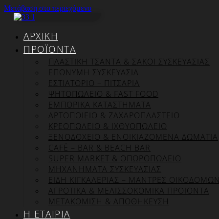
Μετάβαση στο περιεχόμενο
ΑΡΧΙΚΉ
ΠΡΟΪΌΝΤΑ
ΠΛΑΣΤΙΚΗ ΤΣΑΝΤΑ & ΣΑΚΟΙ ΣΥΣΚΕΥΑΣΙΑΣ
ΕΠΏΝΥΜΗ ΣΥΣΚΕΥΑΣΊΑ
ΕΣΤΙΑΤΟΡΙΟ – ΠΙΤΣΑΡΙΑ
ΨΗΤΟΠΩΛΕΙΟ & FAST FOOD
ΕΜΠΟΡΙΚΑ ΚΑΤΑΣΤΗΜΑΤΑ
ΑΡΤΟΠΟΙΕΙΟ & ΖΑΧΑΡΟΠΛΑΣΤΕΙΟ
ΚΡΕΟΠΩΛΕΙΟ & ΙΧΘΥΟΠΩΛΕΙΟ
ΞΕΝΟΔΟΧΕΙΟ & ΕΝΟΙΚΙΑΖΟΜΕΝΑ ΔΩΜΑΤΙΑ
CAFÉ – BAR & BEACH BAR
SUPER MARKET & ΟΠΩΡΟΠΩΛΕΙΟ
ΜΗΧΑΝΗΜΑΤΑ ΣΥΣΚΕΥΑΣΙΑΣ
ΕΙΔΗ ΚΙΓΚΑΛΕΡΙΑΣ – ΜΑΝΤΡΕΣ ΟΙΚΟΔΟΜΩ
ΑΓΡΟΤΙΚΑ & ΜΕΛΙΣΣΟΚΟΜΙΚΑ ΠΡΟΪΟΝΤΑ
ΜΕΤΑΚΟΜΙΣΗ & ΑΠΟΘΗΚΕΥΣΗ
Η ΕΤΑΙΡΊΑ