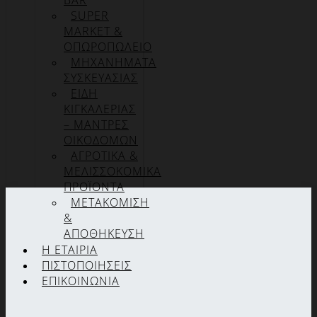
BAR
SUPER
MARKET &
ΟΠΩΡΟΠΩΛΕΙΟ
ΜΗΧΑΝΗΜΑΤΑ
ΣΥΣΚΕΥΑΣΙΑΣ
ΕΙΔΗ
ΚΙΓΚΑΛΕΡΙΑΣ
– ΜΑΝΤΡΕΣ
ΟΙΚΟΔΟΜΩΝ
ΑΓΡΟΤΙΚΑ &
ΜΕΛΙΣΣΟΚΟΜΙΚΑ
ΠΡΟΪΟΝΤΑ
ΜΕΤΑΚΟΜΙΣΗ
&
ΑΠΟΘΗΚΕΥΣΗ
Η ΕΤΑΙΡΊΑ
ΠΙΣΤΟΠΟΙΉΣΕΙΣ
ΕΠΙΚΟΙΝΩΝΊΑ