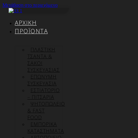
Μετάβαση στο περιεχόμενο
ΑΡΧΙΚΉ
ΠΡΟΪΌΝΤΑ
ΠΛΑΣΤΙΚΗ
ΤΣΑΝΤΑ &
ΣΑΚΟΙ
ΣΥΣΚΕΥΑΣΙΑΣ
ΕΠΏΝΥΜΗ
ΣΥΣΚΕΥΑΣΊΑ
ΕΣΤΙΑΤΟΡΙΟ
– ΠΙΤΣΑΡΙΑ
ΨΗΤΟΠΩΛΕΙΟ
& FAST
FOOD
ΕΜΠΟΡΙΚΑ
ΚΑΤΑΣΤΗΜΑΤΑ
ΑΡΤΟΠΟΙΕΙΟ