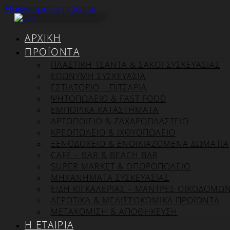
Μετάβαση στο περιεχόμενο
ΑΡΧΙΚΉ
ΠΡΟΪΌΝΤΑ
ΠΛΑΣΤΙΚΗ ΤΣΑΝΤΑ & ΣΑΚΟΙ ΣΥΣΚΕΥΑΣΙΑΣ
ΕΠΏΝΥΜΗ ΣΥΣΚΕΥΑΣΊΑ
ΕΣΤΙΑΤΟΡΙΟ – ΠΙΤΣΑΡΙΑ
ΨΗΤΟΠΩΛΕΙΟ & FAST FOOD
ΕΜΠΟΡΙΚΑ ΚΑΤΑΣΤΗΜΑΤΑ
ΑΡΤΟΠΟΙΕΙΟ & ΖΑΧΑΡΟΠΛΑΣΤΕΙΟ
ΚΡΕΟΠΩΛΕΙΟ & ΙΧΘΥΟΠΩΛΕΙΟ
ΞΕΝΟΔΟΧΕΙΟ & ΕΝΟΙΚΙΑΖΟΜΕΝΑ ΔΩΜΑΤΙΑ
CAFÉ – BAR & BEACH BAR
SUPER MARKET & ΟΠΩΡΟΠΩΛΕΙΟ
ΜΗΧΑΝΗΜΑΤΑ ΣΥΣΚΕΥΑΣΙΑΣ
ΕΙΔΗ ΚΙΓΚΑΛΕΡΙΑΣ – ΜΑΝΤΡΕΣ ΟΙΚΟΔΟΜΩ
ΑΓΡΟΤΙΚΑ & ΜΕΛΙΣΣΟΚΟΜΙΚΑ ΠΡΟΪΟΝΤΑ
ΜΕΤΑΚΟΜΙΣΗ & ΑΠΟΘΗΚΕΥΣΗ
Η ΕΤΑΙΡΊΑ