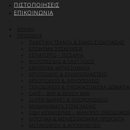
ΠΙΣΤΟΠΟΙΉΣΕΙΣ
ΕΠΙΚΟΙΝΩΝΊΑ
ΑΡΧΙΚΉ
ΠΡΟΪΌΝΤΑ
ΠΛΑΣΤΙΚΗ ΤΣΑΝΤΑ & ΣΑΚΟΙ ΣΥΣΚΕΥΑΣΙΑΣ
ΕΠΏΝΥΜΗ ΣΥΣΚΕΥΑΣΊΑ
ΕΣΤΙΑΤΟΡΙΟ – ΠΙΤΣΑΡΙΑ
ΨΗΤΟΠΩΛΕΙΟ & FAST FOOD
ΕΜΠΟΡΙΚΑ ΚΑΤΑΣΤΗΜΑΤΑ
ΑΡΤΟΠΟΙΕΙΟ & ΖΑΧΑΡΟΠΛΑΣΤΕΙΟ
ΚΡΕΟΠΩΛΕΙΟ & ΙΧΘΥΟΠΩΛΕΙΟ
ΞΕΝΟΔΟΧΕΙΟ & ΕΝΟΙΚΙΑΖΟΜΕΝΑ ΔΩΜΑΤΙΑ
CAFÉ – BAR & BEACH BAR
SUPER MARKET & ΟΠΩΡΟΠΩΛΕΙΟ
ΜΗΧΑΝΗΜΑΤΑ ΣΥΣΚΕΥΑΣΙΑΣ
ΕΙΔΗ ΚΙΓΚΑΛΕΡΙΑΣ – ΜΑΝΤΡΕΣ ΟΙΚΟΔΟΜΩ
ΑΓΡΟΤΙΚΑ & ΜΕΛΙΣΣΟΚΟΜΙΚΑ ΠΡΟΪΟΝΤΑ
ΜΕΤΑΚΟΜΙΣΗ & ΑΠΟΘΗΚΕΥΣΗ