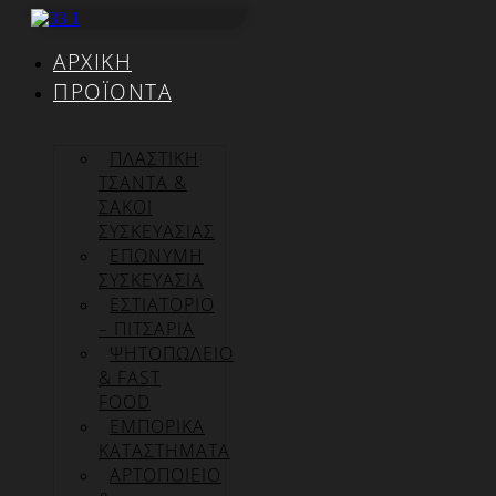
Μετάβαση
στο
ΑΡΧΙΚΉ
περιεχόμενο
ΠΡΟΪΌΝΤΑ
ΠΛΑΣΤΙΚΗ
ΤΣΑΝΤΑ &
ΣΑΚΟΙ
ΣΥΣΚΕΥΑΣΙΑΣ
ΕΠΏΝΥΜΗ
ΣΥΣΚΕΥΑΣΊΑ
ΕΣΤΙΑΤΟΡΙΟ
– ΠΙΤΣΑΡΙΑ
ΨΗΤΟΠΩΛΕΙΟ
& FAST
FOOD
ΕΜΠΟΡΙΚΑ
ΚΑΤΑΣΤΗΜΑΤΑ
ΑΡΤΟΠΟΙΕΙΟ