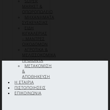
SUPER
MARKET &
ΟΠΩΡΟΠΩΛΕΙΟ
ΜΗΧΑΝΗΜΑΤΑ
ΣΥΣΚΕΥΑΣΙΑΣ
ΕΙΔΗ
ΚΙΓΚΑΛΕΡΙΑΣ
– ΜΑΝΤΡΕΣ
ΟΙΚΟΔΟΜΩΝ
ΑΓΡΟΤΙΚΑ &
ΜΕΛΙΣΣΟΚΟΜΙΚΑ
ΠΡΟΪΟΝΤΑ
ΜΕΤΑΚΟΜΙΣΗ
&
ΑΠΟΘΗΚΕΥΣΗ
Η ΕΤΑΙΡΊΑ
ΠΙΣΤΟΠΟΙΉΣΕΙΣ
ΕΠΙΚΟΙΝΩΝΊΑ