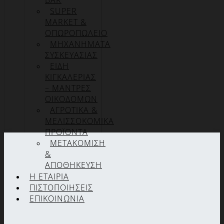
BAR
SUPER
MARKET &
ΟΠΩΡΟΠΩΛΕΙΟ
ΜΗΧΑΝΗΜΑΤΑ
ΣΥΣΚΕΥΑΣΙΑΣ
ΕΙΔΗ
ΚΙΓΚΑΛΕΡΙΑΣ
– ΜΑΝΤΡΕΣ
ΟΙΚΟΔΟΜΩΝ
ΑΓΡΟΤΙΚΑ &
ΜΕΛΙΣΣΟΚΟΜΙΚΑ
ΠΡΟΪΟΝΤΑ
ΜΕΤΑΚΟΜΙΣΗ
&
ΑΠΟΘΗΚΕΥΣΗ
Η ΕΤΑΙΡΊΑ
ΠΙΣΤΟΠΟΙΉΣΕΙΣ
ΕΠΙΚΟΙΝΩΝΊΑ