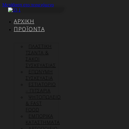
Μετάβαση στο περιεχόμενο
ΑΡΧΙΚΉ
ΠΡΟΪΌΝΤΑ
ΠΛΑΣΤΙΚΗ
ΤΣΑΝΤΑ &
ΣΑΚΟΙ
ΣΥΣΚΕΥΑΣΙΑΣ
ΕΠΏΝΥΜΗ
ΣΥΣΚΕΥΑΣΊΑ
ΕΣΤΙΑΤΟΡΙΟ
– ΠΙΤΣΑΡΙΑ
ΨΗΤΟΠΩΛΕΙΟ
& FAST
FOOD
ΕΜΠΟΡΙΚΑ
ΚΑΤΑΣΤΗΜΑΤΑ
ΑΡΤΟΠΟΙΕΙΟ