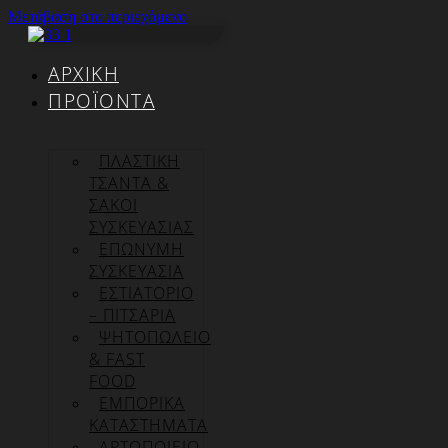
Μετάβαση στο περιεχόμενο
ΑΡΧΙΚΉ
ΠΡΟΪΌΝΤΑ
ΠΛΑΣΤΙΚΗ
ΤΣΑΝΤΑ &
ΣΑΚΟΙ
ΣΥΣΚΕΥΑΣΙΑΣ
ΕΠΏΝΥΜΗ
ΣΥΣΚΕΥΑΣΊΑ
ΕΣΤΙΑΤΟΡΙΟ
– ΠΙΤΣΑΡΙΑ
ΨΗΤΟΠΩΛΕΙΟ
& FAST
FOOD
ΕΜΠΟΡΙΚΑ
ΚΑΤΑΣΤΗΜΑΤΑ
ΑΡΤΟΠΟΙΕΙΟ