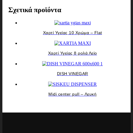
Σχετικά προϊόντα
Χαρτί Υγείας 10 Χρώμα – Flat
Χαρτί Υγείας 8 ρολά Λείο
DISH VINEGAR
Midi center pull – Λευκή