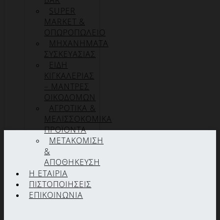
BAR
SUPER
MARKET &
ΟΠΩΡΟΠΩΛΕΙΟ
ΜΗΧΑΝΗΜΑΤΑ
ΣΥΣΚΕΥΑΣΙΑΣ
ΕΙΔΗ
ΚΙΓΚΑΛΕΡΙΑΣ
– ΜΑΝΤΡΕΣ
ΟΙΚΟΔΟΜΩΝ
ΑΓΡΟΤΙΚΑ &
ΜΕΛΙΣΣΟΚΟΜΙΚΑ
ΠΡΟΪΟΝΤΑ
ΜΕΤΑΚΟΜΙΣΗ
&
ΑΠΟΘΗΚΕΥΣΗ
Η ΕΤΑΙΡΊΑ
ΠΙΣΤΟΠΟΙΉΣΕΙΣ
ΕΠΙΚΟΙΝΩΝΊΑ