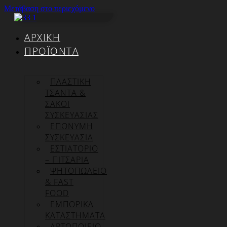
Μετάβαση στο περιεχόμενο
ΑΡΧΙΚΉ
ΠΡΟΪΌΝΤΑ
ΠΛΑΣΤΙΚΗ
ΤΣΑΝΤΑ &
ΣΑΚΟΙ
ΣΥΣΚΕΥΑΣΙΑΣ
ΕΠΏΝΥΜΗ
ΣΥΣΚΕΥΑΣΊΑ
ΕΣΤΙΑΤΟΡΙΟ
– ΠΙΤΣΑΡΙΑ
ΨΗΤΟΠΩΛΕΙΟ
& FAST
FOOD
ΕΜΠΟΡΙΚΑ
ΚΑΤΑΣΤΗΜΑΤΑ
ΑΡΤΟΠΟΙΕΙΟ