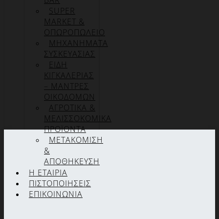
BAR
SUPER
MARKET &
ΟΠΩΡΟΠΩΛΕΙΟ
ΜΗΧΑΝΗΜΑΤΑ
ΣΥΣΚΕΥΑΣΙΑΣ
ΕΙΔΗ
ΚΙΓΚΑΛΕΡΙΑΣ
– ΜΑΝΤΡΕΣ
ΟΙΚΟΔΟΜΩΝ
ΑΓΡΟΤΙΚΑ &
ΜΕΛΙΣΣΟΚΟΜΙΚΑ
ΠΡΟΪΟΝΤΑ
ΜΕΤΑΚΟΜΙΣΗ
&
ΑΠΟΘΗΚΕΥΣΗ
Η ΕΤΑΙΡΊΑ
ΠΙΣΤΟΠΟΙΉΣΕΙΣ
ΕΠΙΚΟΙΝΩΝΊΑ