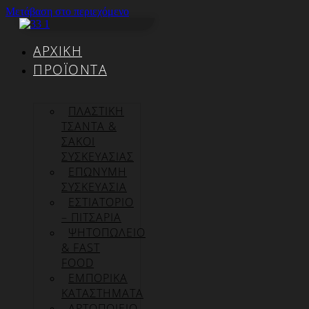
Μετάβαση στο περιεχόμενο
ΑΡΧΙΚΉ
ΠΡΟΪΌΝΤΑ
ΠΛΑΣΤΙΚΗ
ΤΣΑΝΤΑ &
ΣΑΚΟΙ
ΣΥΣΚΕΥΑΣΙΑΣ
ΕΠΏΝΥΜΗ
ΣΥΣΚΕΥΑΣΊΑ
ΕΣΤΙΑΤΟΡΙΟ
– ΠΙΤΣΑΡΙΑ
ΨΗΤΟΠΩΛΕΙΟ
& FAST
FOOD
ΕΜΠΟΡΙΚΑ
ΚΑΤΑΣΤΗΜΑΤΑ
ΑΡΤΟΠΟΙΕΙΟ