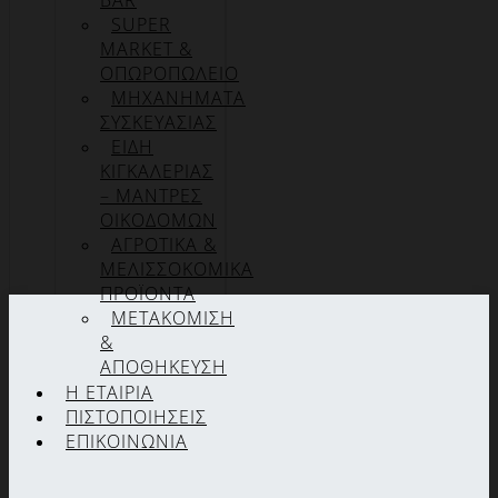
BAR
SUPER
MARKET &
ΟΠΩΡΟΠΩΛΕΙΟ
ΜΗΧΑΝΗΜΑΤΑ
ΣΥΣΚΕΥΑΣΙΑΣ
ΕΙΔΗ
ΚΙΓΚΑΛΕΡΙΑΣ
– ΜΑΝΤΡΕΣ
ΟΙΚΟΔΟΜΩΝ
ΑΓΡΟΤΙΚΑ &
ΜΕΛΙΣΣΟΚΟΜΙΚΑ
ΠΡΟΪΟΝΤΑ
ΜΕΤΑΚΟΜΙΣΗ
&
ΑΠΟΘΗΚΕΥΣΗ
Η ΕΤΑΙΡΊΑ
ΠΙΣΤΟΠΟΙΉΣΕΙΣ
ΕΠΙΚΟΙΝΩΝΊΑ