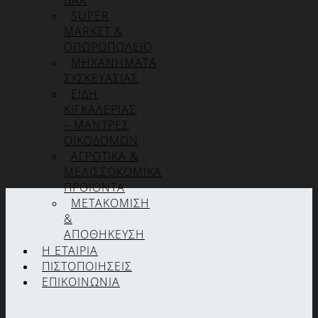
BAR
SUPER
MARKET &
ΟΠΩΡΟΠΩΛΕΙΟ
ΜΗΧΑΝΗΜΑΤΑ
ΣΥΣΚΕΥΑΣΙΑΣ
ΕΙΔΗ
ΚΙΓΚΑΛΕΡΙΑΣ
– ΜΑΝΤΡΕΣ
ΟΙΚΟΔΟΜΩΝ
ΑΓΡΟΤΙΚΑ &
ΜΕΛΙΣΣΟΚΟΜΙΚΑ
ΠΡΟΪΟΝΤΑ
ΜΕΤΑΚΟΜΙΣΗ
&
ΑΠΟΘΗΚΕΥΣΗ
Η ΕΤΑΙΡΊΑ
ΠΙΣΤΟΠΟΙΉΣΕΙΣ
ΕΠΙΚΟΙΝΩΝΊΑ