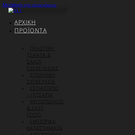
Μετάβαση στο περιεχόμενο
ΑΡΧΙΚΉ
ΠΡΟΪΌΝΤΑ
ΠΛΑΣΤΙΚΗ
ΤΣΑΝΤΑ &
ΣΑΚΟΙ
ΣΥΣΚΕΥΑΣΙΑΣ
ΕΠΏΝΥΜΗ
ΣΥΣΚΕΥΑΣΊΑ
ΕΣΤΙΑΤΟΡΙΟ
– ΠΙΤΣΑΡΙΑ
ΨΗΤΟΠΩΛΕΙΟ
& FAST
FOOD
ΕΜΠΟΡΙΚΑ
ΚΑΤΑΣΤΗΜΑΤΑ
ΑΡΤΟΠΟΙΕΙΟ