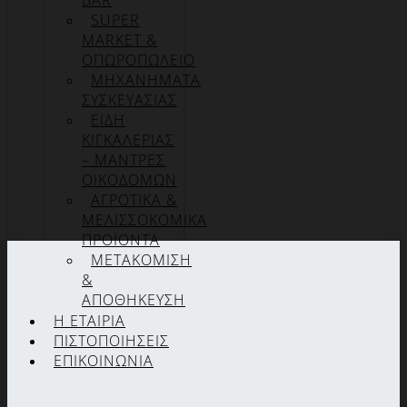
BAR
SUPER
MARKET &
ΟΠΩΡΟΠΩΛΕΙΟ
ΜΗΧΑΝΗΜΑΤΑ
ΣΥΣΚΕΥΑΣΙΑΣ
ΕΙΔΗ
ΚΙΓΚΑΛΕΡΙΑΣ
– ΜΑΝΤΡΕΣ
ΟΙΚΟΔΟΜΩΝ
ΑΓΡΟΤΙΚΑ &
ΜΕΛΙΣΣΟΚΟΜΙΚΑ
ΠΡΟΪΟΝΤΑ
ΜΕΤΑΚΟΜΙΣΗ
&
ΑΠΟΘΗΚΕΥΣΗ
Η ΕΤΑΙΡΊΑ
ΠΙΣΤΟΠΟΙΉΣΕΙΣ
ΕΠΙΚΟΙΝΩΝΊΑ