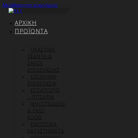
Μετάβαση στο περιεχόμενο
ΑΡΧΙΚΉ
ΠΡΟΪΌΝΤΑ
ΠΛΑΣΤΙΚΗ
ΤΣΑΝΤΑ &
ΣΑΚΟΙ
ΣΥΣΚΕΥΑΣΙΑΣ
ΕΠΏΝΥΜΗ
ΣΥΣΚΕΥΑΣΊΑ
ΕΣΤΙΑΤΟΡΙΟ
– ΠΙΤΣΑΡΙΑ
ΨΗΤΟΠΩΛΕΙΟ
& FAST
FOOD
ΕΜΠΟΡΙΚΑ
ΚΑΤΑΣΤΗΜΑΤΑ
ΑΡΤΟΠΟΙΕΙΟ