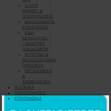
BAR
SUPER
MARKET &
ΟΠΩΡΟΠΩΛΕΙΟ
ΜΗΧΑΝΗΜΑΤΑ
ΣΥΣΚΕΥΑΣΙΑΣ
ΕΙΔΗ
ΚΙΓΚΑΛΕΡΙΑΣ
– ΜΑΝΤΡΕΣ
ΟΙΚΟΔΟΜΩΝ
ΑΓΡΟΤΙΚΑ &
ΜΕΛΙΣΣΟΚΟΜΙΚΑ
ΠΡΟΪΟΝΤΑ
ΜΕΤΑΚΟΜΙΣΗ
&
ΑΠΟΘΗΚΕΥΣΗ
Η ΕΤΑΙΡΊΑ
ΠΙΣΤΟΠΟΙΉΣΕΙΣ
ΕΠΙΚΟΙΝΩΝΊΑ