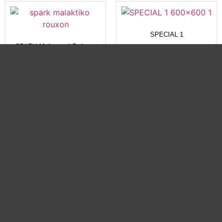
SPECIAL 1
SPARK Μαλακτικό Ρούχων
LILIES SENSATION 13lt
1
2
→