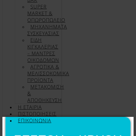
BAR
SUPER
MARKET &
ΟΠΩΡΟΠΩΛΕΙΟ
ΜΗΧΑΝΗΜΑΤΑ
ΣΥΣΚΕΥΑΣΙΑΣ
ΕΙΔΗ
ΚΙΓΚΑΛΕΡΙΑΣ
– ΜΑΝΤΡΕΣ
ΟΙΚΟΔΟΜΩΝ
ΑΓΡΟΤΙΚΑ &
ΜΕΛΙΣΣΟΚΟΜΙΚΑ
ΠΡΟΪΟΝΤΑ
ΜΕΤΑΚΟΜΙΣΗ
&
ΑΠΟΘΗΚΕΥΣΗ
Η ΕΤΑΙΡΊΑ
ΠΙΣΤΟΠΟΙΉΣΕΙΣ
ΕΠΙΚΟΙΝΩΝΊΑ