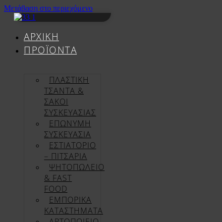
Μετάβαση στο περιεχόμενο
ΑΡΧΙΚΉ
ΠΡΟΪΌΝΤΑ
ΠΛΑΣΤΙΚΗ
ΤΣΑΝΤΑ &
ΣΑΚΟΙ
ΣΥΣΚΕΥΑΣΙΑΣ
ΕΠΏΝΥΜΗ
ΣΥΣΚΕΥΑΣΊΑ
ΕΣΤΙΑΤΟΡΙΟ
– ΠΙΤΣΑΡΙΑ
ΨΗΤΟΠΩΛΕΙΟ
& FAST
FOOD
ΕΜΠΟΡΙΚΑ
ΚΑΤΑΣΤΗΜΑΤΑ
ΑΡΤΟΠΟΙΕΙΟ