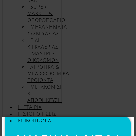
BAR
SUPER
MARKET &
ΟΠΩΡΟΠΩΛΕΙΟ
ΜΗΧΑΝΗΜΑΤΑ
ΣΥΣΚΕΥΑΣΙΑΣ
ΕΙΔΗ
ΚΙΓΚΑΛΕΡΙΑΣ
– ΜΑΝΤΡΕΣ
ΟΙΚΟΔΟΜΩΝ
ΑΓΡΟΤΙΚΑ &
ΜΕΛΙΣΣΟΚΟΜΙΚΑ
ΠΡΟΪΟΝΤΑ
ΜΕΤΑΚΟΜΙΣΗ
&
ΑΠΟΘΗΚΕΥΣΗ
Η ΕΤΑΙΡΊΑ
ΠΙΣΤΟΠΟΙΉΣΕΙΣ
ΕΠΙΚΟΙΝΩΝΊΑ