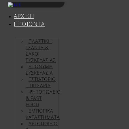
Μετάβαση
στο
ΑΡΧΙΚΉ
περιεχόμενο
ΠΡΟΪΌΝΤΑ
ΠΛΑΣΤΙΚΗ
ΤΣΑΝΤΑ &
ΣΑΚΟΙ
ΣΥΣΚΕΥΑΣΙΑΣ
ΕΠΏΝΥΜΗ
ΣΥΣΚΕΥΑΣΊΑ
ΕΣΤΙΑΤΟΡΙΟ
– ΠΙΤΣΑΡΙΑ
ΨΗΤΟΠΩΛΕΙΟ
& FAST
FOOD
ΕΜΠΟΡΙΚΑ
ΚΑΤΑΣΤΗΜΑΤΑ
ΑΡΤΟΠΟΙΕΙΟ