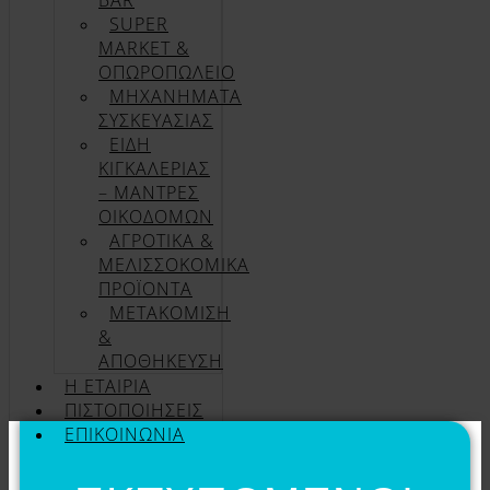
BAR
SUPER
MARKET &
ΟΠΩΡΟΠΩΛΕΙΟ
ΜΗΧΑΝΗΜΑΤΑ
ΣΥΣΚΕΥΑΣΙΑΣ
ΕΙΔΗ
ΚΙΓΚΑΛΕΡΙΑΣ
– ΜΑΝΤΡΕΣ
ΟΙΚΟΔΟΜΩΝ
ΑΓΡΟΤΙΚΑ &
ΜΕΛΙΣΣΟΚΟΜΙΚΑ
ΠΡΟΪΟΝΤΑ
ΜΕΤΑΚΟΜΙΣΗ
&
ΑΠΟΘΗΚΕΥΣΗ
Η ΕΤΑΙΡΊΑ
ΠΙΣΤΟΠΟΙΉΣΕΙΣ
ΕΠΙΚΟΙΝΩΝΊΑ