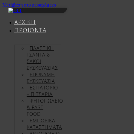
Μετάβαση στο περιεχόμενο
ΑΡΧΙΚΉ
ΠΡΟΪΌΝΤΑ
ΠΛΑΣΤΙΚΗ
ΤΣΑΝΤΑ &
ΣΑΚΟΙ
ΣΥΣΚΕΥΑΣΙΑΣ
ΕΠΏΝΥΜΗ
ΣΥΣΚΕΥΑΣΊΑ
ΕΣΤΙΑΤΟΡΙΟ
– ΠΙΤΣΑΡΙΑ
ΨΗΤΟΠΩΛΕΙΟ
& FAST
FOOD
ΕΜΠΟΡΙΚΑ
ΚΑΤΑΣΤΗΜΑΤΑ
ΑΡΤΟΠΟΙΕΙΟ