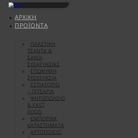
Μετάβαση
στο
ΑΡΧΙΚΉ
περιεχόμενο
ΠΡΟΪΌΝΤΑ
ΠΛΑΣΤΙΚΗ
ΤΣΑΝΤΑ &
ΣΑΚΟΙ
ΣΥΣΚΕΥΑΣΙΑΣ
ΕΠΏΝΥΜΗ
ΣΥΣΚΕΥΑΣΊΑ
ΕΣΤΙΑΤΟΡΙΟ
– ΠΙΤΣΑΡΙΑ
ΨΗΤΟΠΩΛΕΙΟ
& FAST
FOOD
ΕΜΠΟΡΙΚΑ
ΚΑΤΑΣΤΗΜΑΤΑ
ΑΡΤΟΠΟΙΕΙΟ