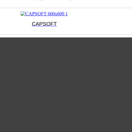
CAPSOFT
COMET
GREASE
Απορρυπαντικό Πλυντηρίου Ρούχων Με Ένζυμα 12kg
B Λευκαντική Σκόνη Πλυντηρίου Ρούχων 10kg