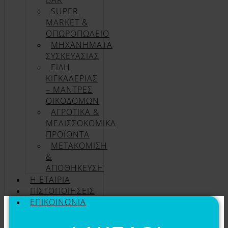
BAR
SUPER
MARKET &
ΟΠΩΡΟΠΩΛΕΙΟ
ΜΗΧΑΝΗΜΑΤΑ
ΣΥΣΚΕΥΑΣΙΑΣ
ΕΙΔΗ
ΚΙΓΚΑΛΕΡΙΑΣ
– ΜΑΝΤΡΕΣ
ΟΙΚΟΔΟΜΩΝ
ΑΓΡΟΤΙΚΑ &
ΜΕΛΙΣΣΟΚΟΜΙΚΑ
ΠΡΟΪΟΝΤΑ
ΜΕΤΑΚΟΜΙΣΗ
&
ΑΠΟΘΗΚΕΥΣΗ
Η ΕΤΑΙΡΊΑ
ΠΙΣΤΟΠΟΙΉΣΕΙΣ
ΕΠΙΚΟΙΝΩΝΊΑ