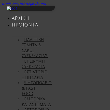
Μετάβαση στο περιεχόμενο
ΑΡΧΙΚΉ
ΠΡΟΪΌΝΤΑ
ΠΛΑΣΤΙΚΗ
ΤΣΑΝΤΑ &
ΣΑΚΟΙ
ΣΥΣΚΕΥΑΣΙΑΣ
ΕΠΏΝΥΜΗ
ΣΥΣΚΕΥΑΣΊΑ
ΕΣΤΙΑΤΟΡΙΟ
– ΠΙΤΣΑΡΙΑ
ΨΗΤΟΠΩΛΕΙΟ
& FAST
FOOD
ΕΜΠΟΡΙΚΑ
ΚΑΤΑΣΤΗΜΑΤΑ
ΑΡΤΟΠΟΙΕΙΟ