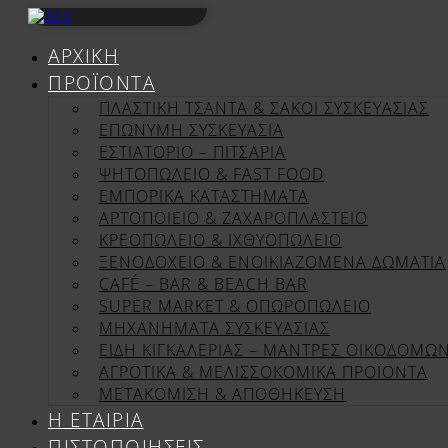
Μετάβαση
στο
ΑΡΧΙΚΉ
περιεχόμενο
ΠΡΟΪΌΝΤΑ
ΠΛΑΣΤΙΚΗ ΤΣΑΝΤΑ & ΣΑΚΟΙ ΣΥΣΚΕΥΑΣΙΑΣ
ΕΠΏΝΥΜΗ ΣΥΣΚΕΥΑΣΊΑ
ΕΣΤΙΑΤΟΡΙΟ – ΠΙΤΣΑΡΙΑ
ΨΗΤΟΠΩΛΕΙΟ & FAST FOOD
ΕΜΠΟΡΙΚΑ ΚΑΤΑΣΤΗΜΑΤΑ
ΑΡΤΟΠΟΙΕΙΟ & ΖΑΧΑΡΟΠΛΑΣΤΕΙΟ
ΚΡΕΟΠΩΛΕΙΟ & ΙΧΘΥΟΠΩΛΕΙΟ
ΞΕΝΟΔΟΧΕΙΟ & ΕΝΟΙΚΙΑΖΟΜΕΝΑ ΔΩΜΑΤΙΑ
CAFÉ – BAR & BEACH BAR
SUPER MARKET & ΟΠΩΡΟΠΩΛΕΙΟ
ΜΗΧΑΝΗΜΑΤΑ ΣΥΣΚΕΥΑΣΙΑΣ
ΕΙΔΗ ΚΙΓΚΑΛΕΡΙΑΣ – ΜΑΝΤΡΕΣ ΟΙΚΟΔΟΜΩ
ΑΓΡΟΤΙΚΑ & ΜΕΛΙΣΣΟΚΟΜΙΚΑ ΠΡΟΪΟΝΤΑ
ΜΕΤΑΚΟΜΙΣΗ & ΑΠΟΘΗΚΕΥΣΗ
Η ΕΤΑΙΡΊΑ
ΠΙΣΤΟΠΟΙΉΣΕΙΣ